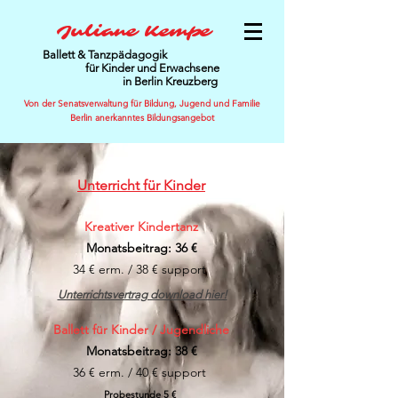
Juliane Kempe
Ballett & Tanzpädagogik
für Kinder und Erwachsene
in Berlin Kreuzberg
Von der Senatsverwaltung für Bildung, Jugend und Familie
Berlin anerkanntes Bildungsangebot
Unterricht für Kinder
Kreativer Kindertan
z
Monatsbeitrag: 36 €
34 € erm. /
38 € support
Unterrichtsvertrag download hier!
Ballett für Kinder / Jugendliche
Monatsbeitrag:
38 €
36 € erm. /
40 € support
Probestunde 5 €