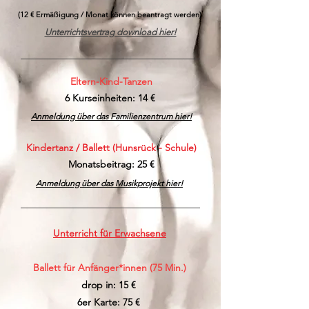
(12 € Ermäßigung / Monat können beantragt werden)
Unterrichtsvertrag download hier!
Eltern-Kind-Tanzen
6 Kurseinheiten: 14 €
Anmeldung über das Familienzentrum hier!
Kindertanz / Ballett (Hunsrück - Schule)
Monatsbeitrag: 25 €
Anmeldung über das Musikprojekt hier!
Unterricht für Erwachsene
Ballett für Anfänger*innen (75 Min.)
drop in: 15 €
6er Karte: 75 €